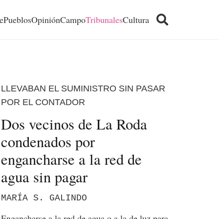
e
Pueblos
Opinión
Campo
Tribunales
Cultura
LLEVABAN EL SUMINISTRO SIN PASAR
POR EL CONTADOR
Dos vecinos de La Roda
condenados por
engancharse a la red de
agua sin pagar
MARÍA S. GALINDO
Engancharse a la red de agua o a la de luz para