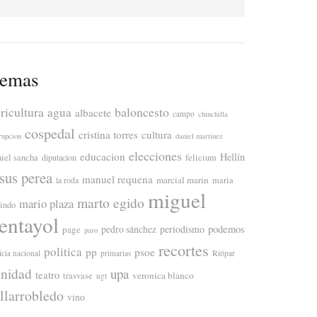
emas
ricultura
baloncesto
agua
albacete
campo
chinchilla
cospedal
cristina torres
cultura
rupcion
daniel martinez
elecciones
educacion
Hellín
niel sancha
diputacion
felicium
esus perea
manuel requena
marcial marin
maria
la roda
miguel
marto egido
mario plaza
lindo
entayol
periodismo
podemos
page
pedro sánchez
paro
recortes
politica
pp
psoe
icia nacional
primarias
Riópar
anidad
upa
teatro
veronica blanco
trasvase
ugt
illarrobledo
vino