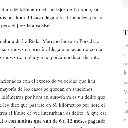
ltura del kilómetro 34, no lejos de La Roda, su
os por hora. El caso llega a los tribunales, por lo
pero el juez le absuelve.
T
 altura de La Roda. Mariano lanza su Porsche a
ag
seis meses en prisión. Llega a un acuerdo con la
cor
is meses de multa y a no poder conducir durante
da
j
elacionados con el exceso de velocidad que han
ga
 mayoría de los casos se quedan en sanciones
v
0 kilómetros por hora en autovía ya es un delito que
pol
a ley dice que pasarse en 60 kilómetros por hora el
s
ros el límite de vía interurbana es delito. Y que ese
v
el o con multas que van de 6 a 12 meses
pagando