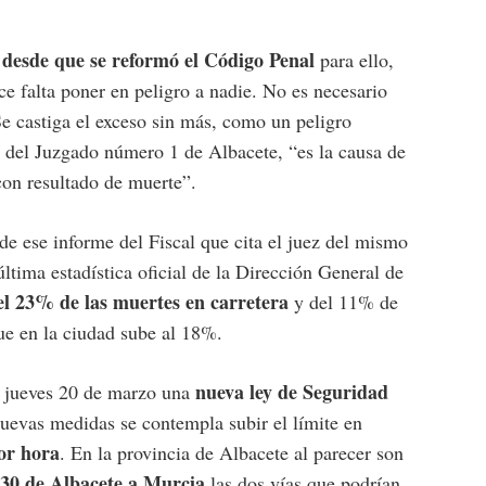
o desde que se reformó el Código Penal
para ello,
ce falta poner en peligro a nadie. No es necesario
Se castiga el exceso sin más, como un peligro
l del Juzgado número 1 de Albacete, “es la causa de
 con resultado de muerte”.
de ese informe del Fiscal que cita el juez del mismo
ltima estadística oficial de la Dirección General de
del 23% de las muertes en carretera
y del 11% de
que en la ciudad sube al 18%.
nueva ley de Seguridad
o jueves 20 de marzo una
nuevas medidas se contempla subir el límite en
or hora
. En la provincia de Albacete al parecer son
30 de Albacete a Murcia
las dos vías que podrían