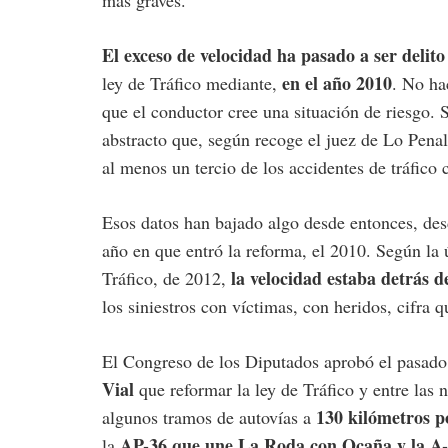
más graves.
El exceso de velocidad ha pasado a ser delit
en el año 2010
ley de Tráfico mediante,
. No ha
que el conductor cree una situación de riesgo. 
abstracto que, según recoge el juez de Lo Pena
al menos un tercio de los accidentes de tráfico
Esos datos han bajado algo desde entonces, des
año en que entró la reforma, el 2010. Según la ú
la velocidad estaba detrás 
Tráfico, de 2012,
los siniestros con víctimas, con heridos, cifra 
El Congreso de los Diputados aprobó el pasad
Vial
que reformar la ley de Tráfico y entre las 
130 kilómetros p
algunos tramos de autovías a
AP-36 que une La Roda con Ocaña y la A-
la