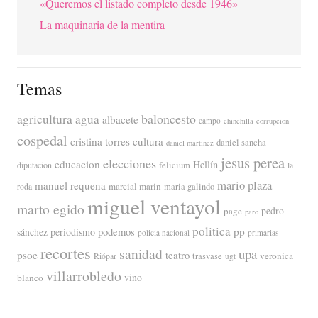
«Queremos el listado completo desde 1946»
La maquinaria de la mentira
Temas
agricultura
baloncesto
agua
albacete
campo
chinchilla
corrupcion
cospedal
cristina torres
cultura
daniel sancha
daniel martinez
jesus perea
elecciones
educacion
Hellín
diputacion
felicium
la
mario plaza
manuel requena
marcial marin
maria galindo
roda
miguel ventayol
marto egido
page
pedro
paro
politica
pp
periodismo
podemos
sánchez
policia nacional
primarias
recortes
sanidad
upa
psoe
teatro
veronica
trasvase
Riópar
ugt
villarrobledo
blanco
vino