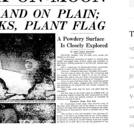
T
ag
cor
da
j
ga
v
pol
s
v