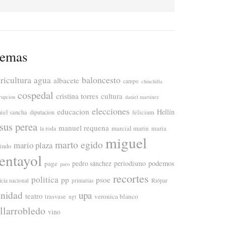
emas
ricultura
baloncesto
agua
albacete
campo
chinchilla
cospedal
cristina torres
cultura
rupcion
daniel martinez
elecciones
educacion
Hellín
niel sancha
diputacion
felicium
esus perea
manuel requena
marcial marin
maria
la roda
miguel
marto egido
mario plaza
lindo
entayol
periodismo
podemos
page
pedro sánchez
paro
recortes
politica
pp
psoe
icia nacional
primarias
Riópar
anidad
upa
teatro
veronica blanco
trasvase
ugt
illarrobledo
vino