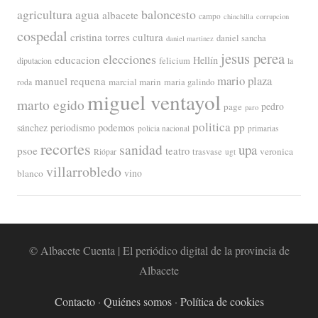
agricultura
baloncesto
agua
albacete
campo
chinchilla
corrupcion
cospedal
cristina torres
cultura
daniel sancha
daniel martinez
jesus perea
elecciones
educacion
Hellín
diputacion
felicium
la
mario plaza
manuel requena
marcial marin
maria galindo
roda
miguel ventayol
marto egido
page
pedro
paro
politica
pp
periodismo
podemos
sánchez
policia nacional
primarias
recortes
sanidad
upa
psoe
teatro
veronica
trasvase
Riópar
ugt
villarrobledo
blanco
vino
© Albacete Cuenta | El periódico digital de la provincia de
Albacete
Contacto
·
Quiénes somos
·
Política de cookies