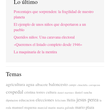
Lo último
Porcentajes que sorprenden: la fragilidad de nuestro
planeta
El ejemplo de unos niños que despertaron a un
pueblo
Queridos niños: Una caravana electoral
«Queremos el listado completo desde 1946»
La maquinaria de la mentira
Temas
agricultura
baloncesto
agua
albacete
campo
chinchilla
corrupcion
cospedal
cristina torres
cultura
daniel sancha
daniel martinez
jesus perea
elecciones
educacion
Hellín
diputacion
felicium
la
mario plaza
manuel requena
marcial marin
maria galindo
roda