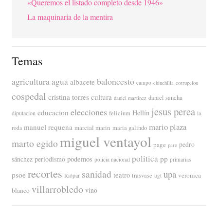
«Queremos el listado completo desde 1946»
La maquinaria de la mentira
Temas
agricultura
baloncesto
agua
albacete
campo
chinchilla
corrupcion
cospedal
cristina torres
cultura
daniel sancha
daniel martinez
jesus perea
elecciones
educacion
Hellín
diputacion
felicium
la
mario plaza
manuel requena
marcial marin
maria galindo
roda
miguel ventayol
marto egido
page
pedro
paro
politica
pp
periodismo
podemos
sánchez
policia nacional
primarias
recortes
sanidad
upa
psoe
teatro
veronica
trasvase
Riópar
ugt
villarrobledo
blanco
vino