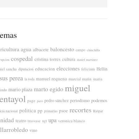
emas
ricultura
baloncesto
agua
albacete
campo
chinchilla
cospedal
cristina torres
cultura
rupcion
daniel martinez
elecciones
educacion
Hellín
niel sancha
diputacion
felicium
esus perea
manuel requena
marcial marin
maria
la roda
miguel
marto egido
mario plaza
lindo
entayol
periodismo
podemos
page
pedro sánchez
paro
recortes
politica
pp
psoe
icia nacional
primarias
Riópar
anidad
upa
teatro
veronica blanco
trasvase
ugt
illarrobledo
vino