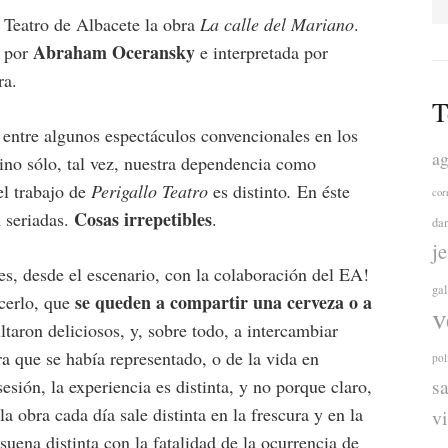
 Teatro de Albacete la obra
La calle del Mariano
.
Abraham Oceransky
 por
e interpretada por
ra.
T
 entre algunos espectáculos convencionales en los
ag
sino sólo, tal vez, nuestra dependencia como
l trabajo de
Perigallo Teatro
es distinto
.
En éste
cor
Cosas irrepetibles
 seriadas.
.
da
j
res, desde el escenario, con la colaboración del EA!
ga
se queden a compartir una cerveza o a
acerlo, que
v
ltaron deliciosos, y, sobre todo, a intercambiar
ra que se había representado, o de la vida en
pol
s
sión, la experiencia es distinta, y no porque claro,
la obra cada día sale distinta en la frescura y en la
v
uena distinta con la fatalidad de la ocurrencia de