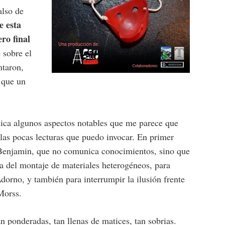
also de
e esta
ro final
e sobre el
ntaron,
 que un
nica algunos aspectos notables que me parece que
 las pocas lecturas que puedo invocar. En primer
Benjamin, que no comunica conocimientos, sino que
ca del montaje de materiales heterogéneos, para
dorno, y también para interrumpir la ilusión frente
Morss.
an ponderadas, tan llenas de matices, tan sobrias.