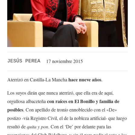
17 noviembre 2015
JESÚS PEREA
hace nueve años
Aterrizó en Castilla-La Mancha
.
Los suyos dirán que nunca aterrizó, que ella era de aquí,
con raíces en El Bonillo y familia de
orgullosa albaceteña
posibles
. Con apellido de tronío ennoblecido con el «De»
postizo -vía Registro Civil, el de la nobleza artificial- que luego
resultó de
quita y pon
. Con el ‘De’ por delante para las
recepciones del Club Bidelberg, y sin él para pedir el voto a los