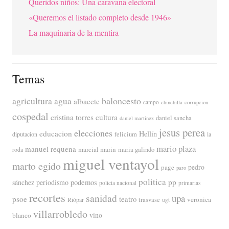
Queridos niños: Una caravana electoral
«Queremos el listado completo desde 1946»
La maquinaria de la mentira
Temas
agricultura
baloncesto
agua
albacete
campo
chinchilla
corrupcion
cospedal
cristina torres
cultura
daniel sancha
daniel martinez
jesus perea
elecciones
educacion
Hellín
diputacion
felicium
la
mario plaza
manuel requena
marcial marin
maria galindo
roda
miguel ventayol
marto egido
page
pedro
paro
politica
pp
periodismo
podemos
sánchez
policia nacional
primarias
recortes
sanidad
upa
psoe
teatro
veronica
trasvase
Riópar
ugt
villarrobledo
blanco
vino