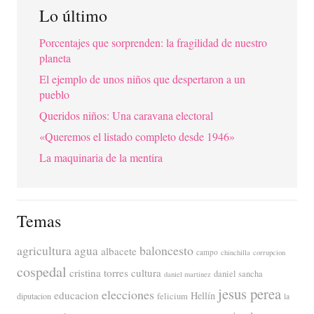
Lo último
Porcentajes que sorprenden: la fragilidad de nuestro
planeta
El ejemplo de unos niños que despertaron a un
pueblo
Queridos niños: Una caravana electoral
«Queremos el listado completo desde 1946»
La maquinaria de la mentira
Temas
agricultura
baloncesto
agua
albacete
campo
chinchilla
corrupcion
cospedal
cristina torres
cultura
daniel sancha
daniel martinez
jesus perea
elecciones
educacion
Hellín
diputacion
felicium
la