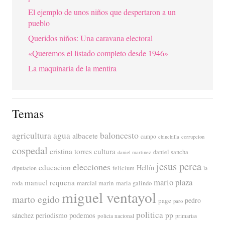
El ejemplo de unos niños que despertaron a un
pueblo
Queridos niños: Una caravana electoral
«Queremos el listado completo desde 1946»
La maquinaria de la mentira
Temas
agricultura
baloncesto
agua
albacete
campo
chinchilla
corrupcion
cospedal
cristina torres
cultura
daniel sancha
daniel martinez
jesus perea
elecciones
educacion
Hellín
diputacion
felicium
la
mario plaza
manuel requena
marcial marin
maria galindo
roda
miguel ventayol
marto egido
page
pedro
paro
politica
pp
periodismo
podemos
sánchez
policia nacional
primarias