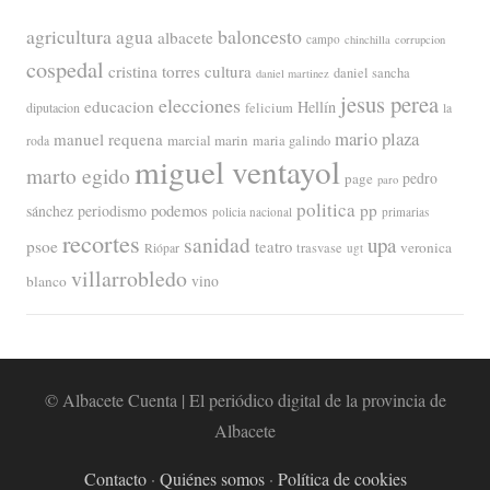
agricultura
baloncesto
agua
albacete
campo
chinchilla
corrupcion
cospedal
cristina torres
cultura
daniel sancha
daniel martinez
jesus perea
elecciones
educacion
Hellín
diputacion
felicium
la
mario plaza
manuel requena
marcial marin
maria galindo
roda
miguel ventayol
marto egido
page
pedro
paro
politica
pp
periodismo
podemos
sánchez
policia nacional
primarias
recortes
sanidad
upa
psoe
teatro
veronica
trasvase
Riópar
ugt
villarrobledo
blanco
vino
© Albacete Cuenta | El periódico digital de la provincia de
Albacete
Contacto
·
Quiénes somos
·
Política de cookies