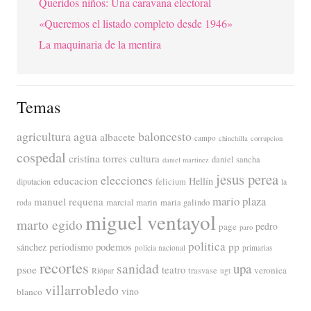
Queridos niños: Una caravana electoral
«Queremos el listado completo desde 1946»
La maquinaria de la mentira
Temas
agricultura
baloncesto
agua
albacete
campo
chinchilla
corrupcion
cospedal
cristina torres
cultura
daniel sancha
daniel martinez
jesus perea
elecciones
educacion
Hellín
diputacion
felicium
la
mario plaza
manuel requena
marcial marin
maria galindo
roda
miguel ventayol
marto egido
page
pedro
paro
politica
pp
periodismo
podemos
sánchez
policia nacional
primarias
recortes
sanidad
upa
psoe
teatro
veronica
trasvase
Riópar
ugt
villarrobledo
blanco
vino