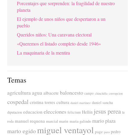
Porcentajes que sorprenden: la fragilidad de nuestro
planeta
El ejemplo de unos niños que despertaron a un
pueblo
Queridos niños: Una caravana electoral
«Queremos el listado completo desde 1946»
La maquinaria de la mentira
Temas
agricultura
baloncesto
agua
albacete
campo
chinchilla
corrupcion
cospedal
cristina torres
cultura
daniel sancha
daniel martinez
jesus perea
elecciones
educacion
Hellín
diputacion
felicium
la
mario plaza
manuel requena
marcial marin
maria galindo
roda
miguel ventayol
marto egido
page
pedro
paro