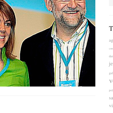
T
ag
cor
da
j
ga
v
pol
s
v