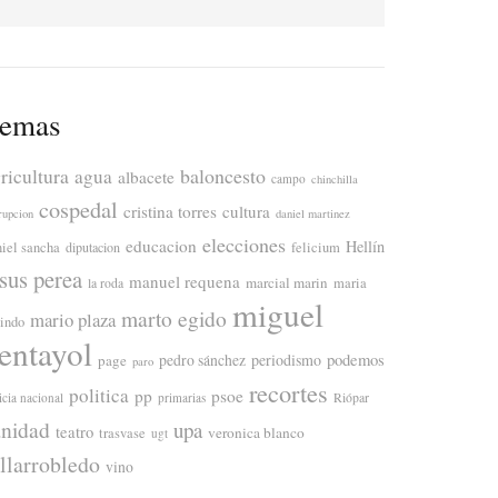
emas
ricultura
baloncesto
agua
albacete
campo
chinchilla
cospedal
cristina torres
cultura
rupcion
daniel martinez
elecciones
educacion
Hellín
niel sancha
diputacion
felicium
esus perea
manuel requena
marcial marin
maria
la roda
miguel
marto egido
mario plaza
lindo
entayol
periodismo
podemos
page
pedro sánchez
paro
recortes
politica
pp
psoe
icia nacional
primarias
Riópar
anidad
upa
teatro
veronica blanco
trasvase
ugt
illarrobledo
vino