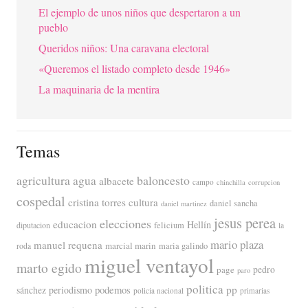
El ejemplo de unos niños que despertaron a un
pueblo
Queridos niños: Una caravana electoral
«Queremos el listado completo desde 1946»
La maquinaria de la mentira
Temas
agricultura
baloncesto
agua
albacete
campo
chinchilla
corrupcion
cospedal
cristina torres
cultura
daniel sancha
daniel martinez
jesus perea
elecciones
educacion
Hellín
diputacion
felicium
la
mario plaza
manuel requena
marcial marin
maria galindo
roda
miguel ventayol
marto egido
page
pedro
paro
politica
pp
periodismo
podemos
sánchez
policia nacional
primarias