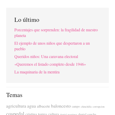
Lo último
Porcentajes que sorprenden: la fragilidad de nuestro
planeta
El ejemplo de unos niños que despertaron a un
pueblo
Queridos niños: Una caravana electoral
«Queremos el listado completo desde 1946»
La maquinaria de la mentira
Temas
agricultura
baloncesto
agua
albacete
campo
chinchilla
corrupcion
cospedal
cristina torres
cultura
daniel sancha
daniel martinez