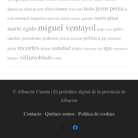
jesus perea
elecciones
educacion
Hellín
diputacion
felicium
la
mario plaza
manuel requena
marcial marin
maria galindo
roda
miguel ventayol
marto egido
page
pedro
paro
politica
pp
periodismo
podemos
sánchez
policia nacional
primarias
recortes
sanidad
upa
psoe
teatro
veronica
trasvase
Riópar
ugt
villarrobledo
blanco
vino
© Albacete Cuenta | El periódico digital de la provincia de
Albacete
Contacto
·
Quiénes somos
·
Política de cookies