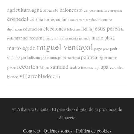
agricultura
baloncesto
agua
albacete
campo
chinchilla
corrupcion
cospedal
cristina torres
cultura
daniel sancha
daniel martinez
jesus perea
elecciones
educacion
Hellín
diputacion
felicium
la
mario plaza
manuel requena
marcial marin
maria galindo
roda
miguel ventayol
marto egido
page
pedro
paro
politica
pp
periodismo
podemos
sánchez
policia nacional
primarias
recortes
sanidad
upa
psoe
teatro
veronica
trasvase
Riópar
ugt
villarrobledo
blanco
vino
© Albacete Cuenta | El periódico digital de la provincia de
Albacete
Contacto
·
Quiénes somos
·
Política de cookies