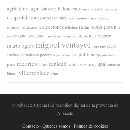
agricultura
baloncesto
agua
albacete
campo
chinchilla
corrupcion
cospedal
cristina torres
cultura
daniel sancha
daniel martinez
jesus perea
elecciones
educacion
Hellín
diputacion
felicium
la
mario plaza
manuel requena
marcial marin
maria galindo
roda
miguel ventayol
marto egido
page
pedro
paro
politica
pp
periodismo
podemos
sánchez
policia nacional
primarias
recortes
sanidad
upa
psoe
teatro
veronica
trasvase
Riópar
ugt
villarrobledo
blanco
vino
© Albacete Cuenta | El periódico digital de la provincia de
Albacete
Contacto
·
Quiénes somos
·
Política de cookies