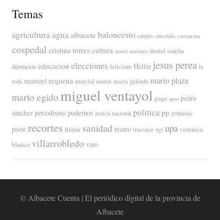
Temas
agricultura
baloncesto
agua
albacete
campo
chinchilla
corrupcion
cospedal
cristina torres
cultura
daniel sancha
daniel martinez
jesus perea
elecciones
educacion
Hellín
diputacion
felicium
la
mario plaza
manuel requena
marcial marin
maria galindo
roda
miguel ventayol
marto egido
page
pedro
paro
politica
pp
periodismo
podemos
sánchez
policia nacional
primarias
recortes
sanidad
upa
psoe
teatro
veronica
trasvase
Riópar
ugt
villarrobledo
blanco
vino
© Albacete Cuenta | El periódico digital de la provincia de
Albacete