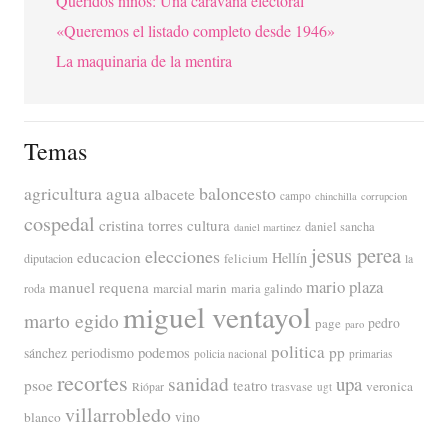
Queridos niños: Una caravana electoral
«Queremos el listado completo desde 1946»
La maquinaria de la mentira
Temas
agricultura
baloncesto
agua
albacete
campo
chinchilla
corrupcion
cospedal
cristina torres
cultura
daniel sancha
daniel martinez
jesus perea
elecciones
educacion
Hellín
diputacion
felicium
la
mario plaza
manuel requena
marcial marin
maria galindo
roda
miguel ventayol
marto egido
page
pedro
paro
politica
pp
periodismo
podemos
sánchez
policia nacional
primarias
recortes
sanidad
upa
psoe
teatro
veronica
trasvase
Riópar
ugt
villarrobledo
blanco
vino