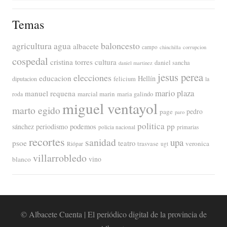
Temas
agricultura
baloncesto
agua
albacete
campo
chinchilla
corrupcion
cospedal
cristina torres
cultura
daniel sancha
daniel martinez
jesus perea
elecciones
educacion
Hellín
diputacion
felicium
la
mario plaza
manuel requena
marcial marin
maria galindo
roda
miguel ventayol
marto egido
page
pedro
paro
politica
pp
periodismo
podemos
sánchez
policia nacional
primarias
recortes
sanidad
upa
psoe
teatro
veronica
trasvase
Riópar
ugt
villarrobledo
blanco
vino
© Albacete Cuenta | El periódico digital de la provincia de