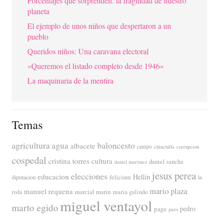
Porcentajes que sorprenden: la fragilidad de nuestro
planeta
El ejemplo de unos niños que despertaron a un
pueblo
Queridos niños: Una caravana electoral
«Queremos el listado completo desde 1946»
La maquinaria de la mentira
Temas
agricultura
baloncesto
agua
albacete
campo
chinchilla
corrupcion
cospedal
cristina torres
cultura
daniel sancha
daniel martinez
jesus perea
elecciones
educacion
Hellín
diputacion
felicium
la
mario plaza
manuel requena
marcial marin
maria galindo
roda
miguel ventayol
marto egido
page
pedro
paro