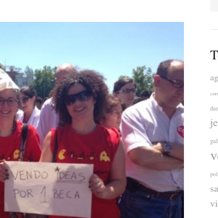
T
ag
cor
da
j
ga
v
pol
s
v