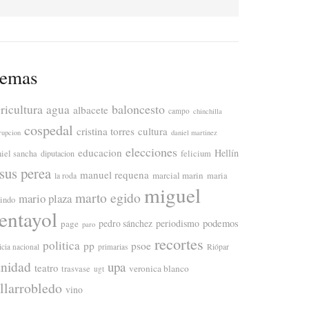
emas
ricultura
baloncesto
agua
albacete
campo
chinchilla
cospedal
cristina torres
cultura
rupcion
daniel martinez
elecciones
educacion
Hellín
niel sancha
diputacion
felicium
esus perea
manuel requena
marcial marin
maria
la roda
miguel
marto egido
mario plaza
lindo
entayol
periodismo
podemos
page
pedro sánchez
paro
recortes
politica
pp
psoe
icia nacional
primarias
Riópar
anidad
upa
teatro
veronica blanco
trasvase
ugt
illarrobledo
vino