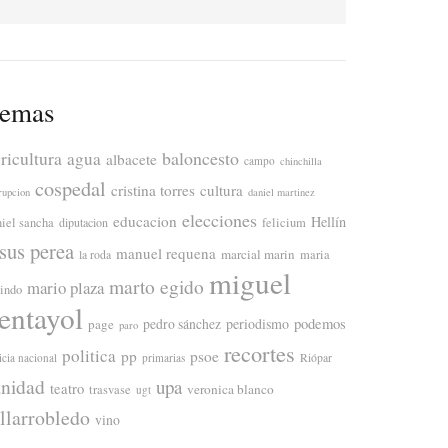
emas
ricultura
baloncesto
agua
albacete
campo
chinchilla
cospedal
cristina torres
cultura
rupcion
daniel martinez
elecciones
educacion
Hellín
niel sancha
diputacion
felicium
esus perea
manuel requena
marcial marin
maria
la roda
miguel
marto egido
mario plaza
lindo
entayol
periodismo
podemos
page
pedro sánchez
paro
recortes
politica
pp
psoe
icia nacional
primarias
Riópar
anidad
upa
teatro
veronica blanco
trasvase
ugt
illarrobledo
vino