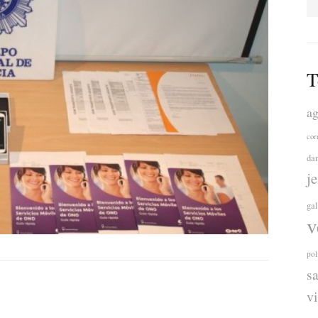
T
ag
cor
da
j
ga
v
pol
s
v