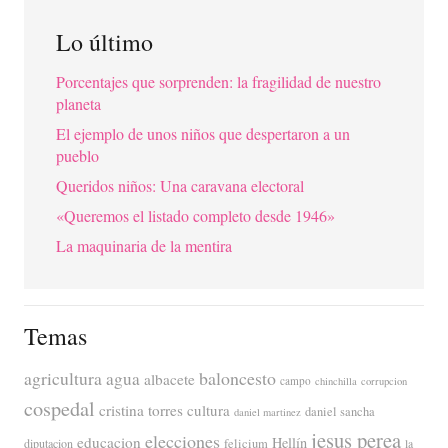
Lo último
Porcentajes que sorprenden: la fragilidad de nuestro
planeta
El ejemplo de unos niños que despertaron a un
pueblo
Queridos niños: Una caravana electoral
«Queremos el listado completo desde 1946»
La maquinaria de la mentira
Temas
agricultura
baloncesto
agua
albacete
campo
chinchilla
corrupcion
cospedal
cristina torres
cultura
daniel sancha
daniel martinez
jesus perea
elecciones
educacion
Hellín
diputacion
felicium
la