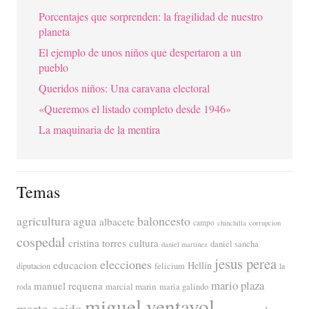
Porcentajes que sorprenden: la fragilidad de nuestro
planeta
El ejemplo de unos niños que despertaron a un
pueblo
Queridos niños: Una caravana electoral
«Queremos el listado completo desde 1946»
La maquinaria de la mentira
Temas
agricultura
baloncesto
agua
albacete
campo
chinchilla
corrupcion
cospedal
cristina torres
cultura
daniel sancha
daniel martinez
jesus perea
elecciones
educacion
Hellín
diputacion
felicium
la
mario plaza
manuel requena
marcial marin
maria galindo
roda
miguel ventayol
marto egido