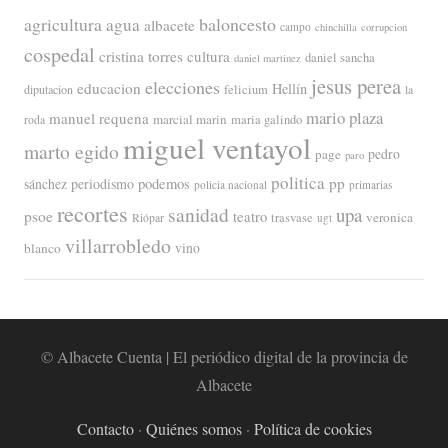
agricultura
baloncesto
agua
albacete
campo
chinchilla
corrupcion
cospedal
cristina torres
cultura
daniel sancha
daniel martinez
jesus perea
elecciones
educacion
Hellín
diputacion
felicium
la
mario plaza
manuel requena
marcial marin
maria galindo
roda
miguel ventayol
marto egido
page
pedro
paro
politica
pp
periodismo
podemos
sánchez
policia nacional
primarias
recortes
sanidad
upa
psoe
teatro
veronica
trasvase
Riópar
ugt
villarrobledo
blanco
vino
© Albacete Cuenta | El periódico digital de la provincia de
Albacete
Contacto
·
Quiénes somos
·
Política de cookies