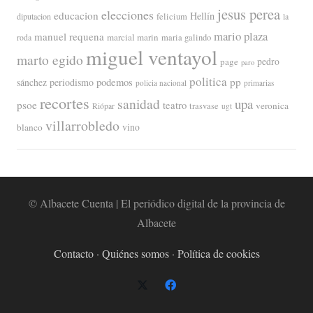
jesus perea
elecciones
educacion
Hellín
diputacion
felicium
la
mario plaza
manuel requena
marcial marin
maria galindo
roda
miguel ventayol
marto egido
page
pedro
paro
politica
pp
periodismo
podemos
sánchez
policia nacional
primarias
recortes
sanidad
upa
psoe
teatro
veronica
trasvase
Riópar
ugt
villarrobledo
blanco
vino
© Albacete Cuenta | El periódico digital de la provincia de
Albacete
Contacto
·
Quiénes somos
·
Política de cookies