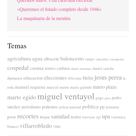
«Queremos el listado completo desde 1946»
La maquinaria de la mentira
Temas
agricultura
baloncesto
agua
albacete
campo
chinchilla
corrupcion
cospedal
cristina torres
cultura
daniel sancha
daniel martinez
jesus perea
elecciones
educacion
Hellín
diputacion
felicium
la
mario plaza
manuel requena
marcial marin
maria galindo
roda
miguel ventayol
marto egido
page
pedro
paro
politica
pp
periodismo
podemos
sánchez
policia nacional
primarias
recortes
sanidad
upa
psoe
teatro
veronica
trasvase
Riópar
ugt
villarrobledo
blanco
vino