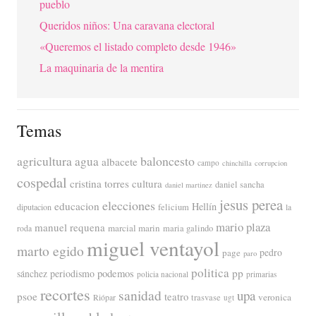
pueblo
Queridos niños: Una caravana electoral
«Queremos el listado completo desde 1946»
La maquinaria de la mentira
Temas
agricultura
baloncesto
agua
albacete
campo
chinchilla
corrupcion
cospedal
cristina torres
cultura
daniel sancha
daniel martinez
jesus perea
elecciones
educacion
Hellín
diputacion
felicium
la
mario plaza
manuel requena
marcial marin
maria galindo
roda
miguel ventayol
marto egido
page
pedro
paro
politica
pp
periodismo
podemos
sánchez
policia nacional
primarias
recortes
sanidad
upa
psoe
teatro
veronica
trasvase
Riópar
ugt