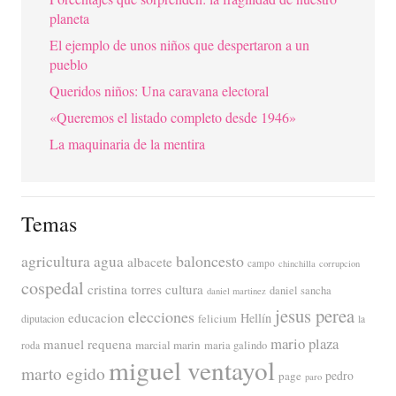
planeta
El ejemplo de unos niños que despertaron a un
pueblo
Queridos niños: Una caravana electoral
«Queremos el listado completo desde 1946»
La maquinaria de la mentira
Temas
agricultura
baloncesto
agua
albacete
campo
chinchilla
corrupcion
cospedal
cristina torres
cultura
daniel sancha
daniel martinez
jesus perea
elecciones
educacion
Hellín
diputacion
felicium
la
mario plaza
manuel requena
marcial marin
maria galindo
roda
miguel ventayol
marto egido
page
pedro
paro