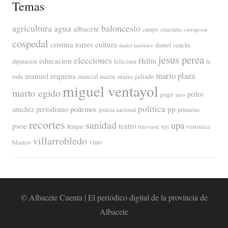
Temas
agricultura
baloncesto
agua
albacete
campo
chinchilla
corrupcion
cospedal
cristina torres
cultura
daniel sancha
daniel martinez
jesus perea
elecciones
educacion
Hellín
diputacion
felicium
la
mario plaza
manuel requena
marcial marin
maria galindo
roda
miguel ventayol
marto egido
page
pedro
paro
politica
pp
periodismo
podemos
sánchez
policia nacional
primarias
recortes
sanidad
upa
psoe
teatro
veronica
trasvase
Riópar
ugt
villarrobledo
blanco
vino
© Albacete Cuenta | El periódico digital de la provincia de
Albacete