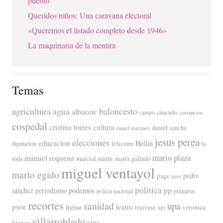
pueblo
Queridos niños: Una caravana electoral
«Queremos el listado completo desde 1946»
La maquinaria de la mentira
Temas
agricultura
baloncesto
agua
albacete
campo
chinchilla
corrupcion
cospedal
cristina torres
cultura
daniel sancha
daniel martinez
jesus perea
elecciones
educacion
Hellín
diputacion
felicium
la
mario plaza
manuel requena
marcial marin
maria galindo
roda
miguel ventayol
marto egido
page
pedro
paro
politica
pp
periodismo
podemos
sánchez
policia nacional
primarias
recortes
sanidad
upa
psoe
teatro
veronica
trasvase
Riópar
ugt
villarrobledo
blanco
vino