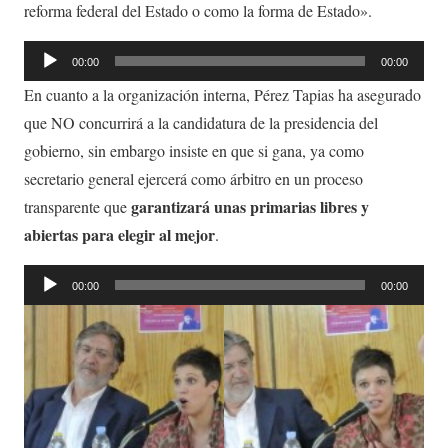
reforma federal del Estado o como la forma de Estado».
Reproductor
00:00
00:00
de
En cuanto a la organización interna, Pérez Tapias ha asegurado
audio
que NO concurrirá a la candidatura de la presidencia del
gobierno, sin embargo insiste en que si gana, ya como
secretario general ejercerá como árbitro en un proceso
garantizará unas primarias libres y
transparente que
abiertas para elegir al mejor
.
Reproductor
00:00
00:00
de
audio