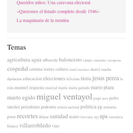
Queridos niños: Una caravana electoral
«Queremos el listado completo desde 1946»
La maquinaria de la mentira
Temas
agricultura
baloncesto
agua
albacete
campo
chinchilla
corrupcion
cospedal
cristina torres
cultura
daniel sancha
daniel martinez
jesus perea
elecciones
educacion
Hellín
diputacion
felicium
la
mario plaza
manuel requena
marcial marin
maria galindo
roda
miguel ventayol
marto egido
page
pedro
paro
politica
pp
periodismo
podemos
sánchez
policia nacional
primarias
recortes
sanidad
upa
psoe
teatro
veronica
trasvase
Riópar
ugt
villarrobledo
blanco
vino