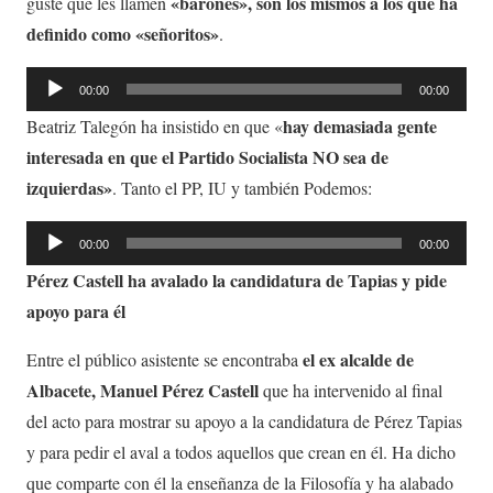
«barones», son los mismos a los que ha
guste que les llamen
definido como «señoritos»
.
Reproductor
00:00
00:00
de
hay demasiada gente
Beatriz Talegón ha insistido en que «
audio
interesada en que el Partido Socialista NO sea de
izquierdas»
. Tanto el PP, IU y también Podemos:
Reproductor
00:00
00:00
de
Pérez Castell ha avalado la candidatura de Tapias y pide
audio
apoyo para él
el ex alcalde de
Entre el público asistente se encontraba
Albacete, Manuel Pérez Castell
que ha intervenido al final
del acto para mostrar su apoyo a la candidatura de Pérez Tapias
y para pedir el aval a todos aquellos que crean en él. Ha dicho
que comparte con él la enseñanza de la Filosofía y ha alabado