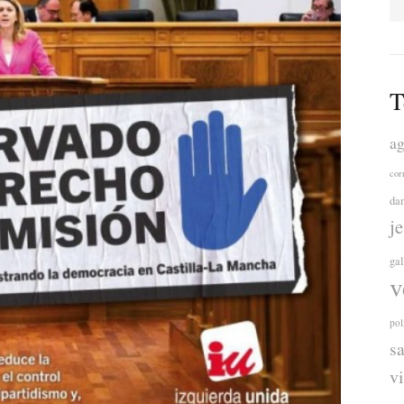
T
ag
cor
da
j
ga
v
pol
s
v