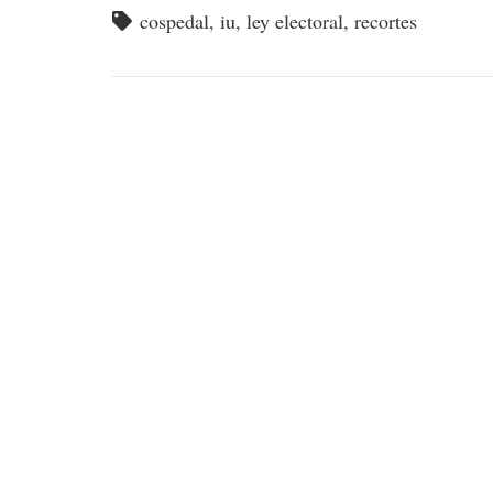
cospedal
,
iu
,
ley electoral
,
recortes