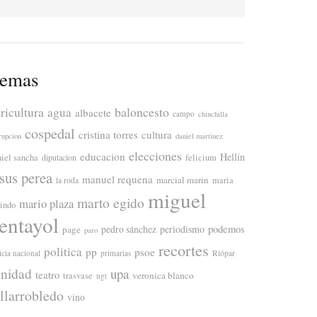
emas
ricultura
baloncesto
agua
albacete
campo
chinchilla
cospedal
cristina torres
cultura
rupcion
daniel martinez
elecciones
educacion
Hellín
niel sancha
diputacion
felicium
esus perea
manuel requena
marcial marin
maria
la roda
miguel
marto egido
mario plaza
lindo
entayol
periodismo
podemos
page
pedro sánchez
paro
recortes
politica
pp
psoe
icia nacional
primarias
Riópar
anidad
upa
teatro
veronica blanco
trasvase
ugt
illarrobledo
vino