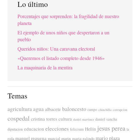
Lo último
Porcentajes que sorprenden: la fragilidad de nuestro
planeta
El ejemplo de unos niños que despertaron a un
pueblo
Queridos niños: Una caravana electoral
«Queremos el listado completo desde 1946»
La maquinaria de la mentira
Temas
agricultura
baloncesto
agua
albacete
campo
chinchilla
corrupcion
cospedal
cristina torres
cultura
daniel sancha
daniel martinez
jesus perea
elecciones
educacion
Hellín
diputacion
felicium
la
mario plaza
manuel requena
marcial marin
maria galindo
roda