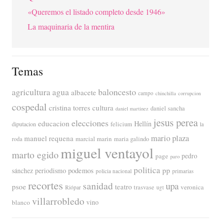
«Queremos el listado completo desde 1946»
La maquinaria de la mentira
Temas
agricultura
baloncesto
agua
albacete
campo
chinchilla
corrupcion
cospedal
cristina torres
cultura
daniel sancha
daniel martinez
jesus perea
elecciones
educacion
Hellín
diputacion
felicium
la
mario plaza
manuel requena
marcial marin
maria galindo
roda
miguel ventayol
marto egido
page
pedro
paro
politica
pp
periodismo
podemos
sánchez
policia nacional
primarias
recortes
sanidad
upa
psoe
teatro
veronica
trasvase
Riópar
ugt
villarrobledo
blanco
vino