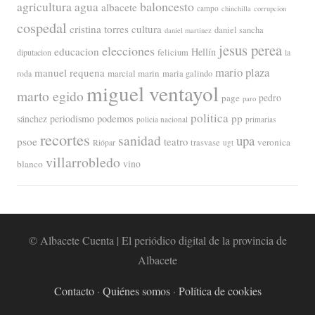
agricultura
baloncesto
agua
albacete
campo
chinchilla
corrupcion
cospedal
cristina torres
cultura
daniel sancha
daniel martinez
jesus perea
elecciones
educacion
Hellín
diputacion
felicium
la
mario plaza
manuel requena
marcial marin
maria galindo
roda
miguel ventayol
marto egido
page
pedro
paro
politica
pp
periodismo
podemos
sánchez
policia nacional
primarias
recortes
sanidad
upa
psoe
teatro
veronica
trasvase
Riópar
ugt
villarrobledo
blanco
vino
© Albacete Cuenta | El periódico digital de la provincia de
Albacete
Contacto
·
Quiénes somos
·
Política de cookies