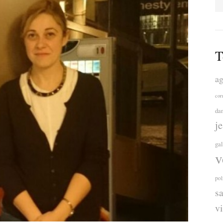
T
ag
cor
da
j
ga
v
pol
s
v