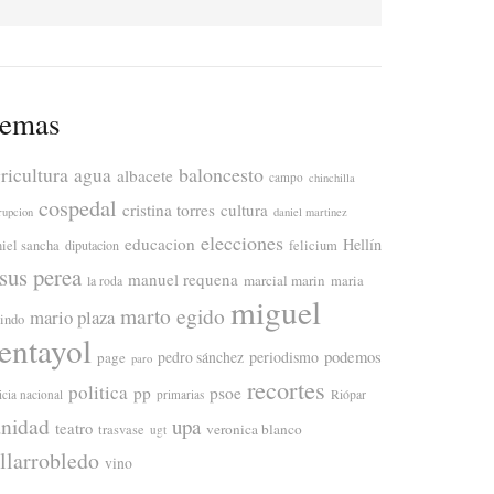
emas
ricultura
baloncesto
agua
albacete
campo
chinchilla
cospedal
cristina torres
cultura
rupcion
daniel martinez
elecciones
educacion
Hellín
niel sancha
diputacion
felicium
esus perea
manuel requena
marcial marin
maria
la roda
miguel
marto egido
mario plaza
lindo
entayol
periodismo
podemos
page
pedro sánchez
paro
recortes
politica
pp
psoe
icia nacional
primarias
Riópar
anidad
upa
teatro
veronica blanco
trasvase
ugt
illarrobledo
vino