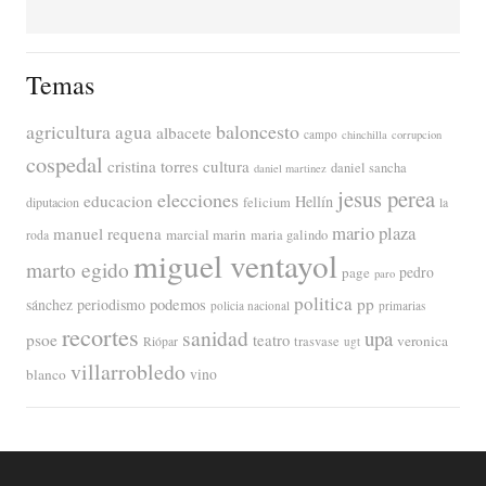
Temas
agricultura
baloncesto
agua
albacete
campo
chinchilla
corrupcion
cospedal
cristina torres
cultura
daniel sancha
daniel martinez
jesus perea
elecciones
educacion
Hellín
diputacion
felicium
la
mario plaza
manuel requena
marcial marin
maria galindo
roda
miguel ventayol
marto egido
page
pedro
paro
politica
pp
periodismo
podemos
sánchez
policia nacional
primarias
recortes
sanidad
upa
psoe
teatro
veronica
trasvase
Riópar
ugt
villarrobledo
blanco
vino