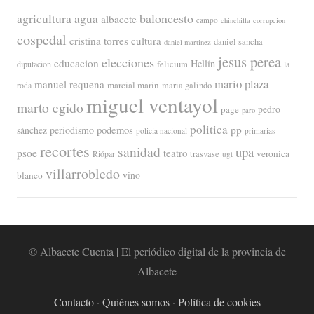
agricultura
baloncesto
agua
albacete
campo
chinchilla
corrupcion
cospedal
cristina torres
cultura
daniel sancha
daniel martinez
jesus perea
elecciones
educacion
Hellín
diputacion
felicium
la
mario plaza
manuel requena
marcial marin
maria galindo
roda
miguel ventayol
marto egido
page
pedro
paro
politica
pp
periodismo
podemos
sánchez
policia nacional
primarias
recortes
sanidad
upa
psoe
teatro
veronica
trasvase
Riópar
ugt
villarrobledo
blanco
vino
© Albacete Cuenta | El periódico digital de la provincia de
Albacete
Contacto
·
Quiénes somos
·
Política de cookies