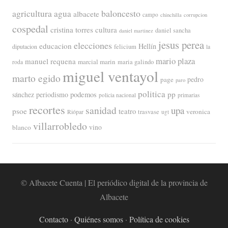
agricultura
baloncesto
agua
albacete
campo
chinchilla
corrupcion
cospedal
cristina torres
cultura
daniel sancha
daniel martinez
jesus perea
elecciones
educacion
Hellín
diputacion
felicium
la
mario plaza
manuel requena
marcial marin
maria galindo
roda
miguel ventayol
marto egido
page
pedro
paro
politica
pp
periodismo
podemos
sánchez
policia nacional
primarias
recortes
sanidad
upa
psoe
teatro
veronica
trasvase
Riópar
ugt
villarrobledo
blanco
vino
© Albacete Cuenta | El periódico digital de la provincia de
Albacete
Contacto
·
Quiénes somos
·
Política de cookies