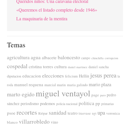
Queridos niños: Una caravana electoral
«Queremos el listado completo desde 1946»
La maquinaria de la mentira
Temas
agricultura
baloncesto
agua
albacete
campo
chinchilla
corrupcion
cospedal
cristina torres
cultura
daniel sancha
daniel martinez
jesus perea
elecciones
educacion
Hellín
diputacion
felicium
la
mario plaza
manuel requena
marcial marin
maria galindo
roda
miguel ventayol
marto egido
page
pedro
paro
politica
pp
periodismo
podemos
sánchez
policia nacional
primarias
recortes
sanidad
upa
psoe
teatro
veronica
trasvase
Riópar
ugt
villarrobledo
blanco
vino