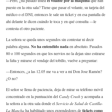
el volante por la máquina
—
Pero, ¿ha pasado usted
que han
puesto en la otra sala? Tiene que pasar el volante, su tarjeta del
médico o el DNI, entonces le sale un ticket y en esa pantalla de
ahí delante le dicen cuándo le toca y en qué consulta
—
le
contesta el otro paciente.
La señora se queda unos segundos sin contestar ni decir
No ha entendido nada
palabra alguna.
en absoluto. Pasados
80 o 100 segundos en que los nervios no la dejan sino estirarse
la falta y mirarse el vendaje del tobillo, vuelve a preguntar:
—
Entonces, ¿a las 12.05 me va a ver a mí Don Jose Ramón?
¿O no?
El señor se llena de paciencia, deja de mirar su teléfono móvil
concentrado en la puntuación del
Candy Crush
y acompaña a
la señora a la otra sala donde el
Servicio de Salud de Castilla-
tickets como
La Mancha
ha habilitado unos expendedores de