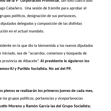
eno de la 9ª Corporación Provincial
, tan sólo cuatro días
iago Cabañero. Una sesión de trámite para aprobar el
 grupos políticos, designación de sus portavoces,
diputados delegados y composición de las distintas
tución en el actual mandato.
idente en la que dio la bienvenida a los nuevos diputados
e iniciado, sea de “acuerdos, consensos y búsqueda de
a provincia de Albacete”.
Al presidente le siguieron los
os-IU y Partido Socialista. No así del PP,
os plenos se realizarán los primeros jueves de cada mes,
 los grupos políticos, portavocías y viceportavocías
ustín Moreno y Ramón García las del Grupo Socialista;