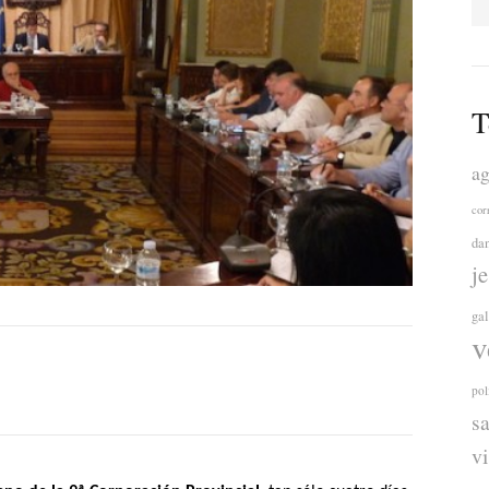
T
ag
cor
da
j
ga
v
pol
s
v