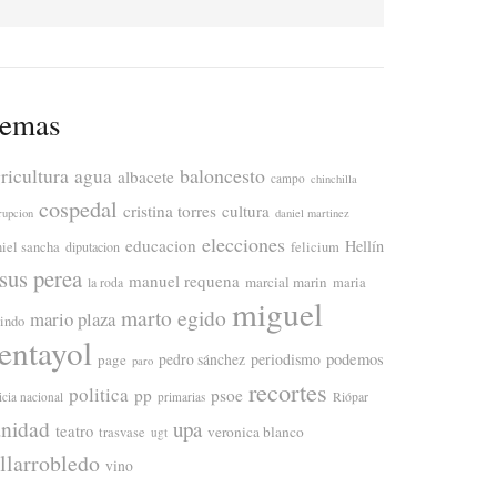
emas
ricultura
baloncesto
agua
albacete
campo
chinchilla
cospedal
cristina torres
cultura
rupcion
daniel martinez
elecciones
educacion
Hellín
niel sancha
diputacion
felicium
esus perea
manuel requena
marcial marin
maria
la roda
miguel
marto egido
mario plaza
lindo
entayol
periodismo
podemos
page
pedro sánchez
paro
recortes
politica
pp
psoe
icia nacional
primarias
Riópar
anidad
upa
teatro
veronica blanco
trasvase
ugt
illarrobledo
vino