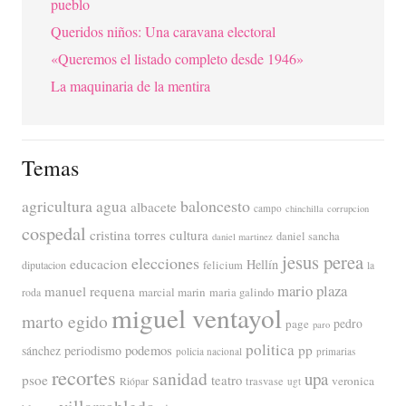
pueblo
Queridos niños: Una caravana electoral
«Queremos el listado completo desde 1946»
La maquinaria de la mentira
Temas
agricultura
baloncesto
agua
albacete
campo
chinchilla
corrupcion
cospedal
cristina torres
cultura
daniel sancha
daniel martinez
jesus perea
elecciones
educacion
Hellín
diputacion
felicium
la
mario plaza
manuel requena
marcial marin
maria galindo
roda
miguel ventayol
marto egido
page
pedro
paro
politica
pp
periodismo
podemos
sánchez
policia nacional
primarias
recortes
sanidad
upa
psoe
teatro
veronica
trasvase
Riópar
ugt