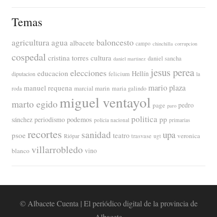
Temas
agricultura
baloncesto
agua
albacete
campo
chinchilla
corrupcion
cospedal
cristina torres
cultura
daniel sancha
daniel martinez
jesus perea
elecciones
educacion
Hellín
diputacion
felicium
la
mario plaza
manuel requena
marcial marin
maria galindo
roda
miguel ventayol
marto egido
page
pedro
paro
politica
pp
periodismo
podemos
sánchez
policia nacional
primarias
recortes
sanidad
upa
psoe
teatro
veronica
trasvase
Riópar
ugt
villarrobledo
blanco
vino
© Albacete Cuenta | El periódico digital de la provincia de
Albacete