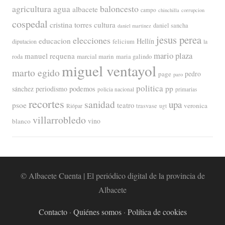
agricultura
baloncesto
agua
albacete
campo
chinchilla
corrupcion
cospedal
cristina torres
cultura
daniel sancha
daniel martinez
jesus perea
elecciones
educacion
Hellín
diputacion
felicium
la
mario plaza
manuel requena
marcial marin
maria galindo
roda
miguel ventayol
marto egido
page
pedro
paro
politica
pp
periodismo
podemos
sánchez
policia nacional
primarias
recortes
sanidad
upa
psoe
teatro
veronica
trasvase
Riópar
ugt
villarrobledo
blanco
vino
© Albacete Cuenta | El periódico digital de la provincia de
Albacete
Contacto
·
Quiénes somos
·
Política de cookies