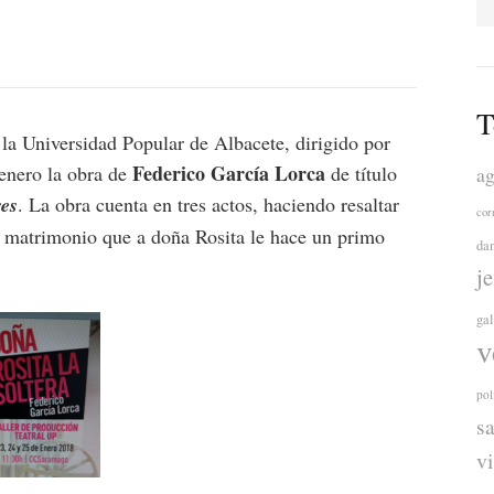
T
 la Universidad Popular de Albacete, dirigido por
Federico García Lorca
enero la obra de
de título
ag
res
. La obra cuenta en tres actos, haciendo resaltar
cor
e matrimonio que a doña Rosita le hace un primo
da
j
ga
v
pol
s
v