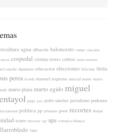
emas
ricultura
baloncesto
agua
albacete
campo
chinchilla
cospedal
cristina torres
cultura
rupcion
daniel martinez
elecciones
educacion
Hellín
niel sancha
diputacion
felicium
esus perea
manuel requena
marcial marin
maria
la roda
miguel
marto egido
mario plaza
lindo
entayol
periodismo
podemos
page
pedro sánchez
paro
recortes
politica
pp
psoe
icia nacional
primarias
Riópar
anidad
upa
teatro
veronica blanco
trasvase
ugt
illarrobledo
vino