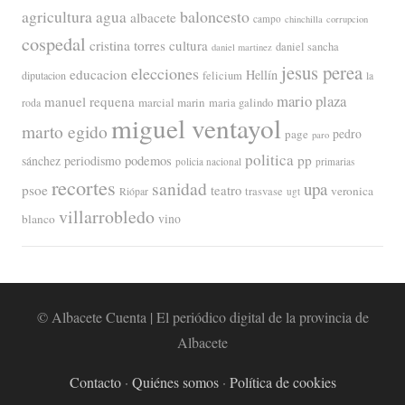
agricultura
baloncesto
agua
albacete
campo
chinchilla
corrupcion
cospedal
cristina torres
cultura
daniel sancha
daniel martinez
jesus perea
elecciones
educacion
Hellín
diputacion
felicium
la
mario plaza
manuel requena
marcial marin
maria galindo
roda
miguel ventayol
marto egido
page
pedro
paro
politica
pp
periodismo
podemos
sánchez
policia nacional
primarias
recortes
sanidad
upa
psoe
teatro
veronica
trasvase
Riópar
ugt
villarrobledo
blanco
vino
© Albacete Cuenta | El periódico digital de la provincia de
Albacete
Contacto
·
Quiénes somos
·
Política de cookies